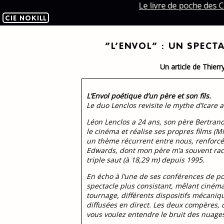
Le livre de poche des C
CIE NOKILL
“L’ENVOL” : UN SPECT
Un article de Thierr
L’Envol poétique d’un père et son fils.
Le duo Lenclos revisite le mythe d’Icare
Léon Lenclos a 24 ans, son père Bertrand
le cinéma et réalise ses propres films (M
un thème récurrent entre nous, renforcé
Edwards, dont mon père m’a souvent raco
triple saut (à 18,29 m) depuis 1995.
En écho à l’une de ses conférences de po
spectacle plus consistant, mêlant cinéma
tournage, différents dispositifs mécaniq
diffusées en direct. Les deux compères, q
vous voulez entendre le bruit des nuage