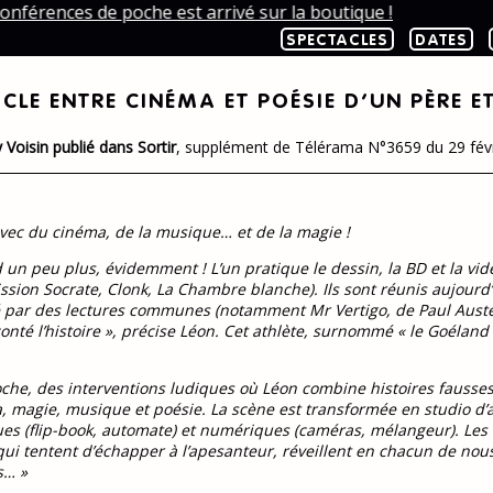
onférences de poche est arrivé sur la boutique !
SPECTACLES
DATES
ACLE ENTRE CINÉMA ET POÉSIE D’UN PÈRE E
y Voisin publié dans Sortir
, supplément de Télérama N°3659 du 29 févr
 avec du cinéma, de la musique… et de la magie !
 un peu plus, évidemment ! L’un pratique le dessin, la BD et la v
ission Socrate, Clonk, La Chambre blanche). Ils sont réunis aujourd’h
 par des lectures communes (notamment Mr Vertigo, de Paul Auster
nté l’histoire », précise Léon. Cet athlète, surnommé « le Goélan
che, des interventions ludiques où Léon combine histoires fausses e
, magie, musique et poésie. La scène est transformée en studio d’
ues (flip-book, automate) et numériques (caméras, mélangeur). Les
ui tentent d’échapper à l’apesanteur, réveillent en chacun de nous
s… »