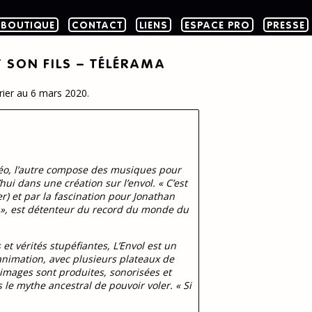
BOUTIQUE
CONTACT
LIENS
ESPACE PRO
PRESSE
T SON FILS – TÉLÉRAMA
ier au 6 mars 2020.
idéo, l’autre compose des musiques pour
ui dans une création sur l’envol. « C’est
) et par la fascination pour Jonathan
d », est détenteur du record du monde du
t vérités stupéfiantes, L’Envol est un
animation, avec plusieurs plateaux de
 images sont produites, sonorisées et
 le mythe ancestral de pouvoir voler. « Si