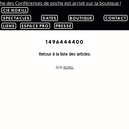
che des Conférences de poche est arrivé sur la boutique !
CIE NOKILL
SPECTACLES
DATES
BOUTIQUE
CONTACT
LIENS
ESPACE PRO
PRESSE
1496444400
Retour à la liste des articles.
2026
NOKILL