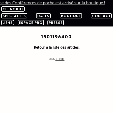
he des Conférences de poche est arrivé sur la boutique !
CIE NOKILL
SPECTACLES
DATES
BOUTIQUE
CONTACT
LIENS
ESPACE PRO
PRESSE
1501196400
Retour à la liste des articles.
2026
NOKILL