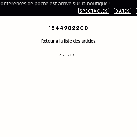
onférences de poche est arrivé sur la boutique !
SPECTACLES
DATES
1544902200
Retour à la liste des articles.
2026
NOKILL