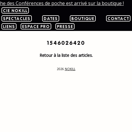
che des Conférences de poche est arrivé sur la boutique !
CIE NOKILL
SPECTACLES
DATES
BOUTIQUE
CONTACT
LIENS
ESPACE PRO
PRESSE
1546026420
Retour à la liste des articles.
2026
NOKILL