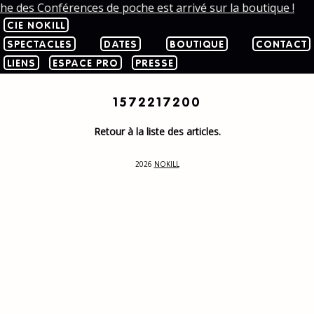
che des Conférences de poche est arrivé sur la boutique !
CIE NOKILL
SPECTACLES
DATES
BOUTIQUE
CONTACT
LIENS
ESPACE PRO
PRESSE
1572217200
Retour à la liste des articles.
2026
NOKILL