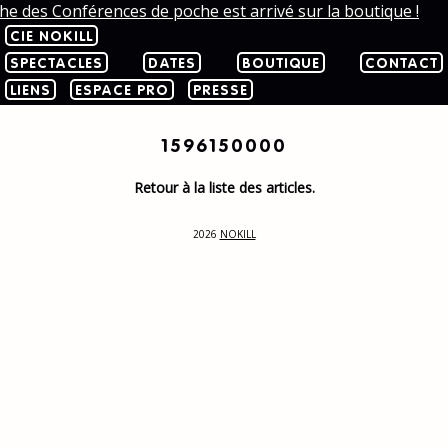
che des Conférences de poche est arrivé sur la boutique !
CIE NOKILL
SPECTACLES
DATES
BOUTIQUE
CONTACT
LIENS
ESPACE PRO
PRESSE
1596150000
Retour à la liste des articles.
2026
NOKILL