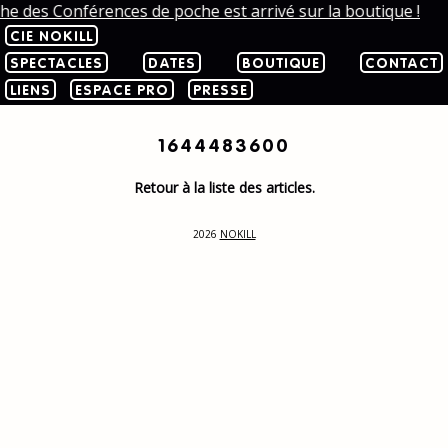
che des Conférences de poche est arrivé sur la boutique !
CIE NOKILL
SPECTACLES
DATES
BOUTIQUE
CONTACT
LIENS
ESPACE PRO
PRESSE
1644483600
Retour à la liste des articles.
2026
NOKILL