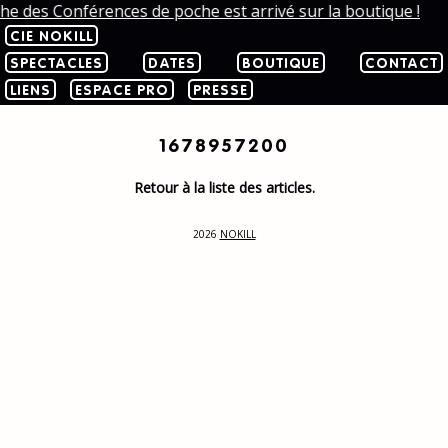
che des Conférences de poche est arrivé sur la boutique !
CIE NOKILL
SPECTACLES
DATES
BOUTIQUE
CONTACT
LIENS
ESPACE PRO
PRESSE
1678957200
Retour à la liste des articles.
2026
NOKILL