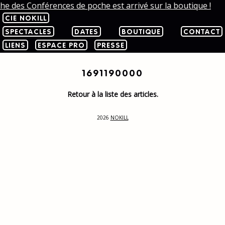
che des Conférences de poche est arrivé sur la boutique !
CIE NOKILL
SPECTACLES
DATES
BOUTIQUE
CONTACT
LIENS
ESPACE PRO
PRESSE
1691190000
Retour à la liste des articles.
2026
NOKILL