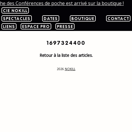
che des Conférences de poche est arrivé sur la boutique !
CIE NOKILL
SPECTACLES
DATES
BOUTIQUE
CONTACT
LIENS
ESPACE PRO
PRESSE
1697324400
Retour à la liste des articles.
2026
NOKILL