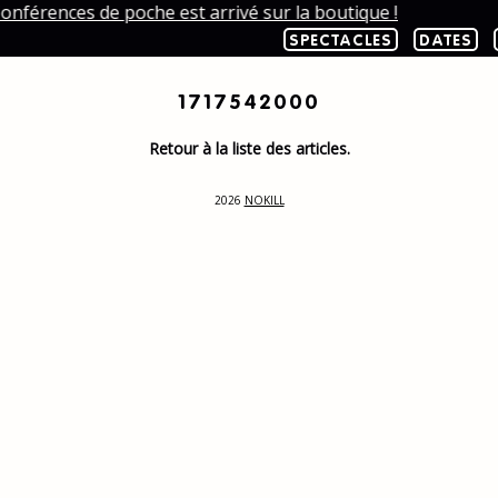
onférences de poche est arrivé sur la boutique !
SPECTACLES
DATES
1717542000
Retour à la liste des articles.
2026
NOKILL