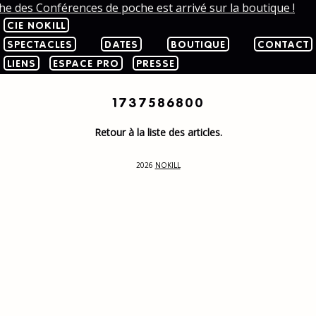
che des Conférences de poche est arrivé sur la boutique !
CIE NOKILL
SPECTACLES
DATES
BOUTIQUE
CONTACT
LIENS
ESPACE PRO
PRESSE
1737586800
Retour à la liste des articles.
2026
NOKILL