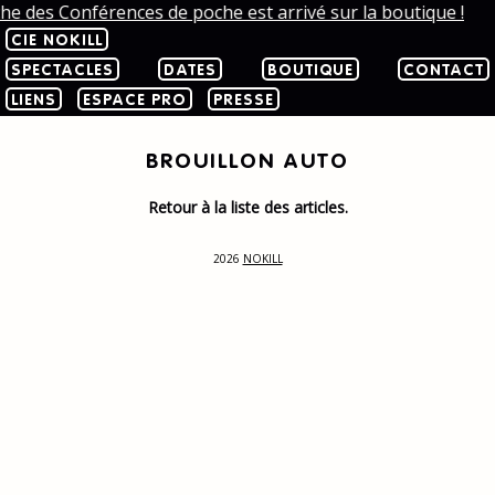
che des Conférences de poche est arrivé sur la boutique !
CIE NOKILL
SPECTACLES
DATES
BOUTIQUE
CONTACT
LIENS
ESPACE PRO
PRESSE
BROUILLON AUTO
Retour à la liste des articles.
2026
NOKILL